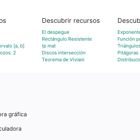
os
Descubrir recursos
Descub
El despegue
Exponent
Rectángulo Resistente
Función p
rvalo [a, b]
tp mat
Triángulo
rozos. 2
Discos intersección
Pitágoras
Teorema de Viviani
Distribuci
ra gráfica
culadora