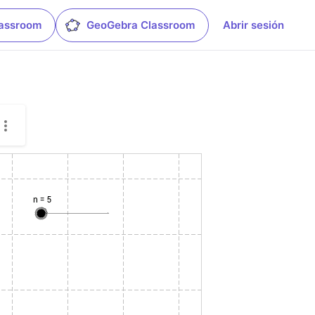
lassroom
GeoGebra Classroom
Abrir sesión