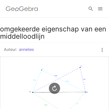
Google Classroom
omgekeerde eigenschap van een
middelloodlijn
GeoGebra Klaslokaal
Auteur:
annelies
Aanmelden