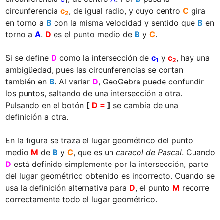
1
circunferencia 
c
, de igual radio, y cuyo centro 
C
 gira 
2
en torno a 
B
 con la misma velocidad y sentido que 
B
 en 
torno a 
A
. 
D
 es el punto medio de 
B
 y 
C
.

Si se define 
D
 como la intersección de 
c
 y 
c
, hay una 
1
2
ambigüedad, pues las circunferencias se cortan 
también en 
B
. Al variar 
D
, GeoGebra puede confundir 
los puntos, saltando de una intersección a otra. 
Pulsando en el botón 
[
 D = 
]
 se cambia de una 
definición a otra.

En la figura se traza el lugar geométrico del punto 
medio 
M
 de 
B
 y 
C
, que es un 
caracol de Pascal
. Cuando 
D
 está definido simplemente por la intersección, parte 
del lugar geométrico obtenido es incorrecto. Cuando se 
usa la definición alternativa para 
D
, el punto 
M
 recorre 
correctamente todo el lugar geométrico.