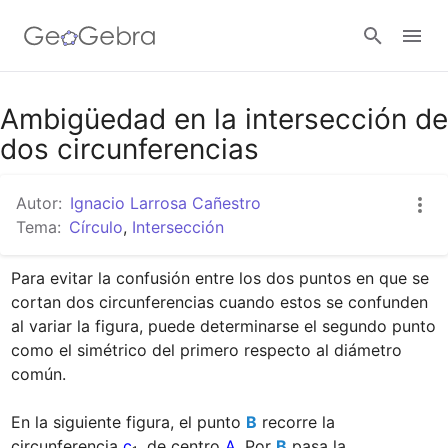
Google Classroom
Ambigüedad en la intersección de
dos circunferencias
GeoGebra Classroom
Autor:
Ignacio Larrosa Cañestro
Tema:
Círculo
,
Intersección
Abrir sesión
Para evitar la confusión entre los dos puntos en que se 
cortan dos circunferencias cuando estos se confunden 
al variar la figura, puede determinarse el segundo punto 
como el simétrico del primero respecto al diámetro 
común.

En la siguiente figura, el punto 
B
 recorre la 
circunferencia 
c
, de centro 
A
. Por 
B
 pasa la 