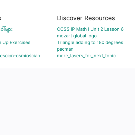
s
Discover Resources
ါ်များ
CCSS IP Math I Unit 2 Lesson 6
mozart global logo
m Up Exercises
Triangle adding to 180 degrees
pacman
ześcian-ośmiościan
more_lasers_for_next_topic