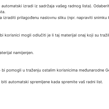
 automatski izradi iz sadržaja vašeg radnog lista). Odaberit
ja izraditi prilagođenu naslovnu sliku (npr. napraviti snimku 
korisnici mogli odlučiti je li taj materijal onaj koji su tražili
erijal namijenjen.

o bi pomogli u traženju ostalim korisnicima međunarodne G
 biti automatski spremljene kada spremite vaš radni list.