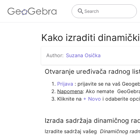
Search
Kako izraditi dinamički 
Author:
Suzana Osička
Otvaranje uređivača radnog lis
Prijava
Napomena
: Ako nemate  GeoGebra 
Kliknite na 
+ Novo
 i odaberite opci
Izrada sadržaja dinamičnog rad
Izradite sadržaj vašeg  
Dinamičnog radno