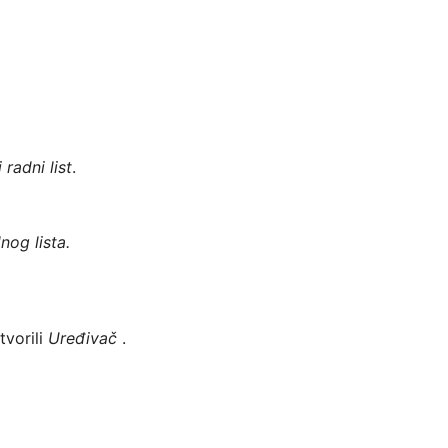
 radni list
.
nog lista.
vorili 
Uređivač
 .