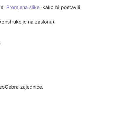
e  
Promjena slike
  kako bi postavili 
konstrukcije na zaslonu).

.

eoGebra zajednice.
