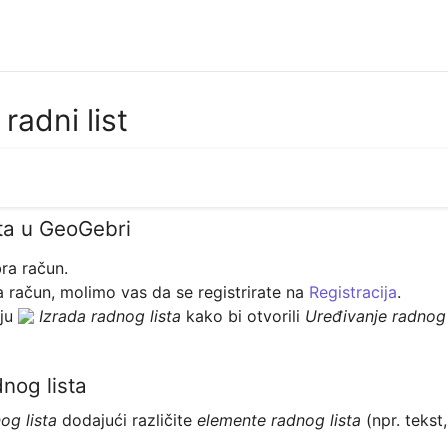
radni list
ta u GeoGebri
račun, molimo vas da se registrirate na 
Registracija
﻿﻿.  
ju 
Izrada radnog lista
 kako bi otvorili 
Uređivanje radnog 
nog lista
g lista 
dodajući različite 
elemente radnog lista 
(npr. tekst