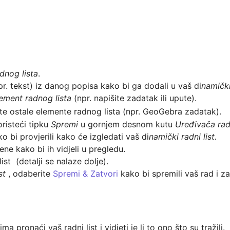
dnog lista
.
pr. tekst) iz danog popisa kako bi ga dodali u vaš di
namički
ement radnog lista
 (npr. napišite zadatak ili upute).
jte ostale elemente radnog lista (npr. GeoGebra zadatak).
oristeći tipku 
Spremi 
u gornjem desnom kutu 
Uređivača rad
ko bi provjerili kako će izgledati vaš di
namički radni list.
ist  (detalji se nalaze dolje).
st
 , odaberite 
Spremi & Zatvori
 kako bi spremili vaš rad i zat
pronaći vaš radni list i vidjeti je li to ono što su tražili. 