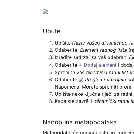
Upute
﻿Upišite 
Naziv
 vašeg 
dinamičnog ra
Odaberite 
 Element radnog lista
 (n
Izradite sadržaj za vaš odabrani 
El
+
Odaberite 
 Dodaj element
 i doda
Spremite vaš di
namički radni list
 k
Odaberite 
Pregled materijala 
ka
Napomena
Upišite neke ključne riječi za radni l
Kada ste završili  d
inamički radni li
Nadopuna metapodataka
Metapodatci će pomoći ostalim korisnicima 