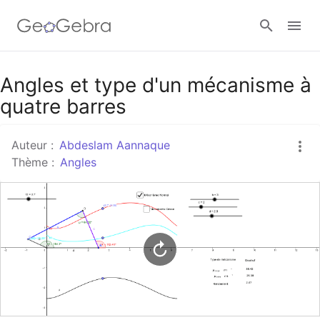
Google Classroom
Angles et type d'un mécanisme à
quatre barres
Classe GeoGebra
Auteur :
Abdeslam Aannaque
Thème :
Angles
Se connecter