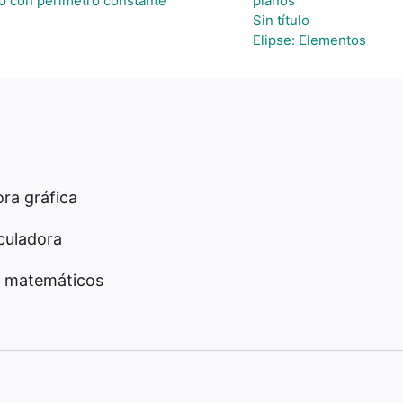
o con perímetro constante
planos
Sin título
Elipse: Elementos
ra gráfica
culadora
 matemáticos