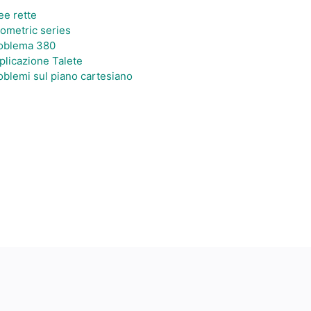
ee rette
ometric series
oblema 380
plicazione Talete
oblemi sul piano cartesiano