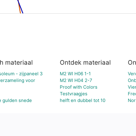
h materiaal
Ontdek materiaal
On
soleum - zijpaneel 3
M2 WI H06 1-1
Ver
verzameling voor
M2 WI H04 2-7
Onb
Proof with Colors
Vie
Testvraagjes
Fre
e gulden snede
helft en dubbel tot 10
Nor