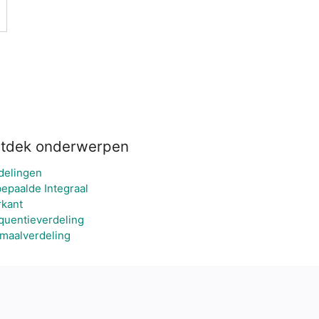
tdek onderwerpen
delingen
epaalde Integraal
rkant
quentieverdeling
maalverdeling