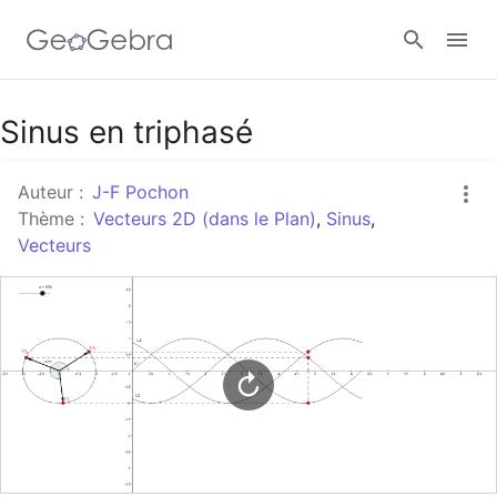
Google Classroom
Sinus en triphasé
Auteur :
J-F Pochon
Classe GeoGebra
Thème :
Vecteurs 2D (dans le Plan)
,
Sinus
,
Vecteurs
Se connecter