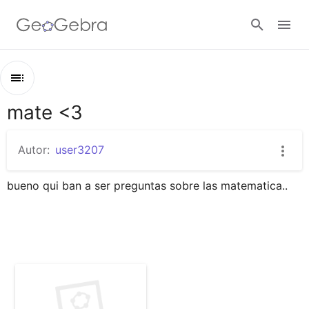
Abrir sesión
mate <3
Esquema
mate <3
Autor:
user3207
matematicas
bueno qui ban a ser preguntas sobre las matematica..