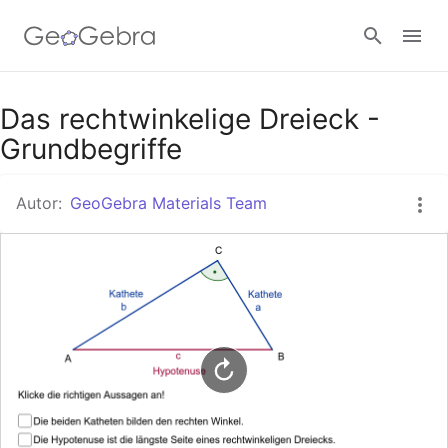
Google Classroom
Das rechtwinkelige Dreieck -
Grundbegriffe
GeoGebra Classroom
Autor:
GeoGebra Materials Team
Anmelden