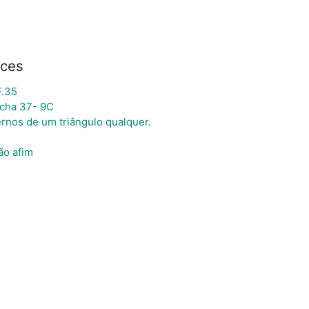
rces
F.35
icha 37- 9C
rnos de um triângulo qualquer.
ão afim