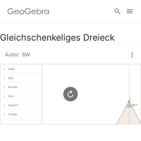
Google Classroom
Gleichschenkeliges Dreieck
Autor:
SW
GeoGebra Classroom
Anmelden