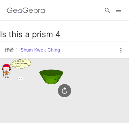
Google Classroom
Is this a prism 4
作者：
Shum Kwok Ching
GeoGebra Classroom
登入