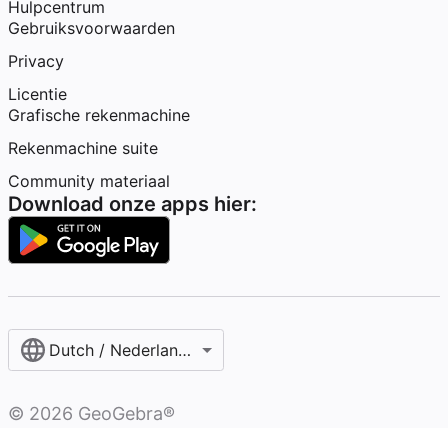
Hulpcentrum
Gebruiksvoorwaarden
Privacy
Licentie
Grafische rekenmachine
Rekenmachine suite
Community materiaal
Download onze apps hier:
Dutch / Nederlands‎ (België)‎
©
2026
GeoGebra®