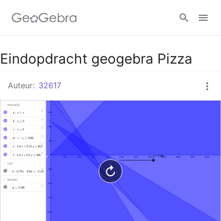
Google Classroom
Eindopdracht geogebra Pizza
Auteur:
32617
GeoGebra Klaslokaal
Aanmelden