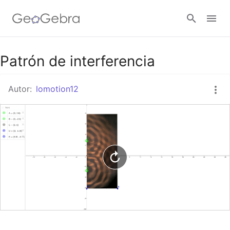
Google Classroom
Patrón de interferencia
Autor:
lomotion12
GeoGebra Classroom
Abrir sesión