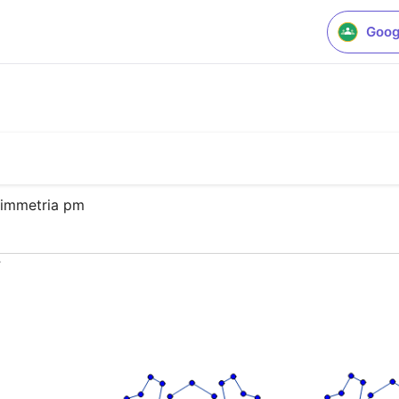
Goog
simmetria pm