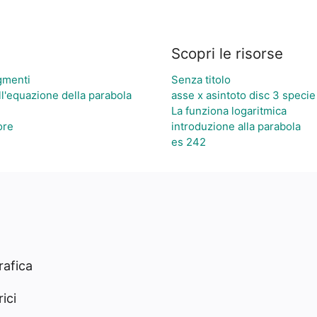
Scopri le risorse
egmenti
Senza titolo
ll'equazione della parabola
asse x asintoto disc 3 specie
La funziona logaritmica
ore
introduzione alla parabola
es 242
rafica
ici