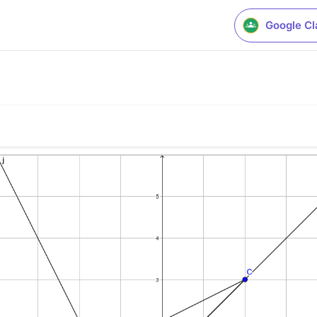
Google C