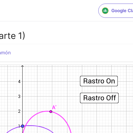
Google C
arte 1)
zamón