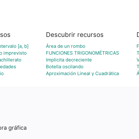
rsos
Descubrir recursos
tervalo [a, b]
Área de un rombo
F
co imprevisto
FUNCIONES TRIGONOMÉTRICAS
T
chillerato
Implicita decreciente
V
iedades
Botella oscilando
T
io
Aproximación Lineal y Cuadrática
Á
ra gráfica