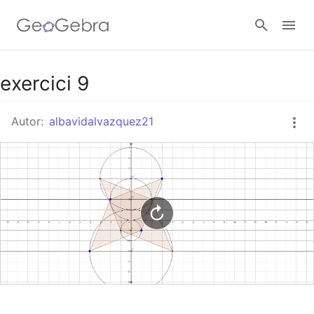
Google Classroom
exercici 9
Autor:
albavidalvazquez21
GeoGebra Classroom
Abrir sesión