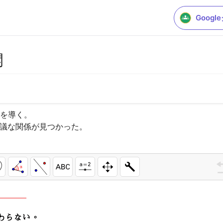
Goog
開
を導く。

議な関係が見つかった。