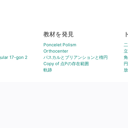
教材を発見
Poncelet Polism
二
Orthocenter
立
r 17-gon 2
パスカルとブリアンションと楕円
角
Copy of 点Pの存在範囲
円
軌跡
放