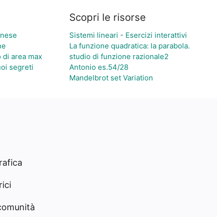
Scopri le risorse
onese
Sistemi lineari - Esercizi interattivi
ne
La funzione quadratica: la parabola.
o di area max
studio di funzione razionale2
uoi segreti
Antonio es.54/28
Mandelbrot set Variation
rafica
ici
 comunità