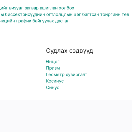
ийг визуал загвар ашиглан холбох
лжны биссектрисүүдийн огтлолцлын цэг багтсан тойргийн төв
нкцийн график байгуулах дасгал
Судлах сэдвүүд
Өнцөг
Призм
Геометр хувиргалт
Косинус
Синус