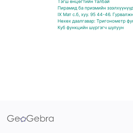
Тэгш өнцөгтийн талбай
Пирамид ба призмийн эзэлхүүнүүд
IX Мат с.б, хуу. 95 44-46. Гурва
Нөхөх даалгавар: Тригонометр фу
Куб функцийн шүргэгч шулуун