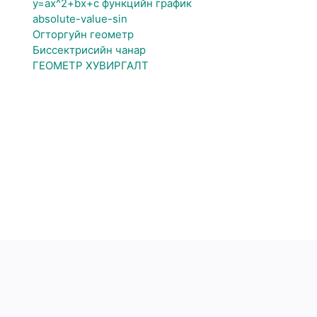
y=ax^2+bx+c функцийн график
absolute-value-sin
Огторгуйн геометр
Биссектрисийн чанар
ГЕОМЕТР ХУВИРГАЛТ