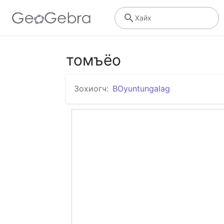
Хайх
томъёо
Зохиогч:
BOyuntungalag