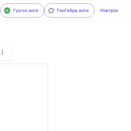
Гүүгэл анги
ГеоГебра анги
Нэвтрэх