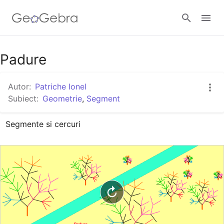
Google Classroom
Padure
Autor:
Patriche Ionel
GeoGebra Classroom
Subiect:
Geometrie
,
Segment
Segmente si cercuri
Autentificare