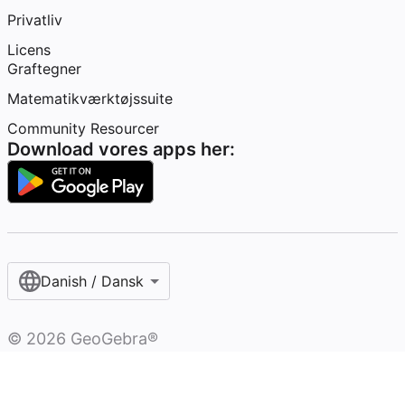
Privatliv
Licens
Graftegner
Matematikværktøjssuite
Community Resourcer
Download vores apps her:
Danish / Dansk‎
©
2026
GeoGebra®