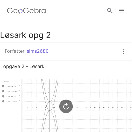
Google Classroom
Løsark opg 2
Forfatter
sims2680
GeoGebra Classroom
opgave 2 - Løsark
Log ind