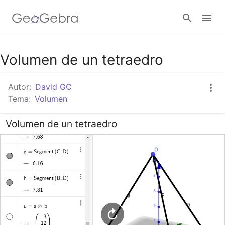
Google Classroom
Volumen de un tetraedro
Autor:
David GC
GeoGebra Classroom
Tema:
Volumen
Volumen de un tetraedro
Abrir sesión