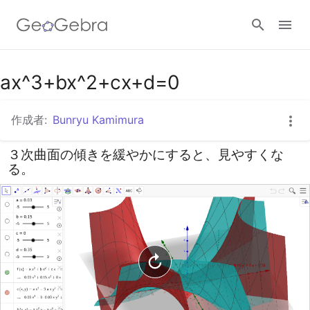
Googleクラスルーム
ax^3+bx^2+cx+d=0
作成者:
Bunryu Kamimura
GeoGebra Classroom
３次曲面の傾きを緩やかにすると、見やすくな
る。
ログイン