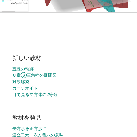
新しい教材
直線の軌跡
６章⑥三角柱の展開図
対数螺旋
カージオイド
目で見る立方体の2等分
教材を発見
長方形を正方形に
連立二元一次方程式の意味