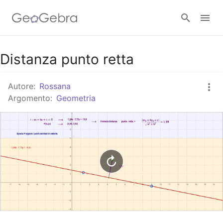
Google Classroom
Distanza punto retta
Autore:
Rossana
GeoGebra Classroom
Argomento:
Geometria
Accedi