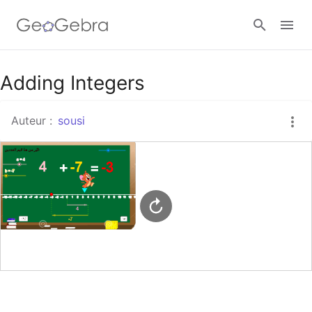
Google Classroom
Adding Integers
Auteur :
sousi
Classe GeoGebra
Se connecter