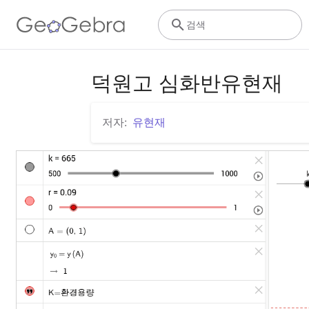
검색
덕원고 심화반유현재
저자:
유현재