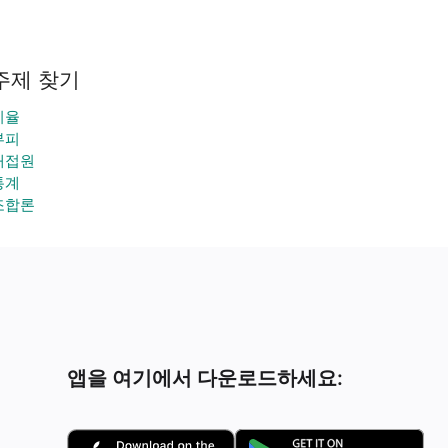
주제 찾기
비율
부피
내접원
통계
조합론
앱을 여기에서 다운로드하세요: