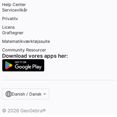
Help Center
Servicevilkår
Privatliv
Licens
Graftegner
Matematikværktøjssuite
Community Resourcer
Download vores apps her:
Danish / Dansk‎
©
2026
GeoGebra®