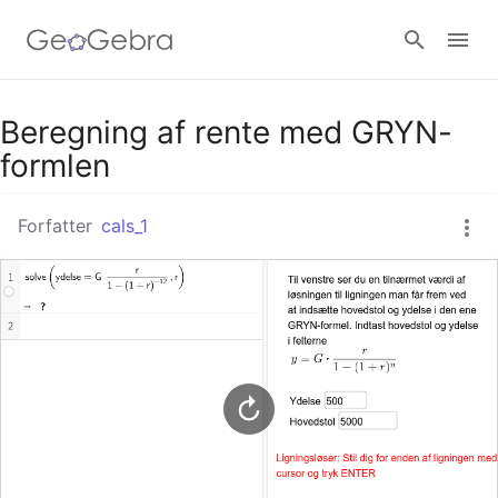
Google Classroom
Beregning af rente med GRYN-
formlen
GeoGebra Classroom
Forfatter
cals_1
Log ind