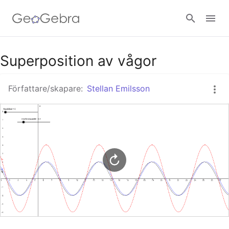
Google Classroom - Interaktiva lektioner
Superposition av vågor
Författare/skapare:
Stellan Emilsson
GeoGebra Classroom - Interaktiva lektioner
Logga in