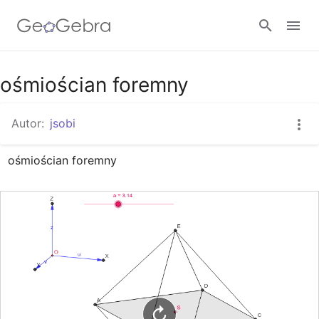
Google Classroom
ośmiościan foremny
Autor:
jsobi
GeoGebra Classroom
ośmiościan foremny
Zaloguj się