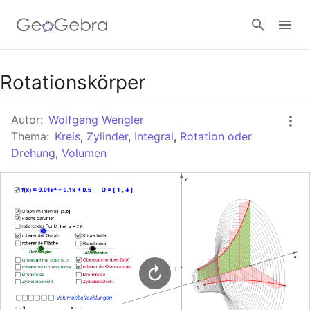
Google Classroom
Rotationskörper
Autor:
Wolfgang Wengler
GeoGebra Classroom
Thema:
Kreis
,
Zylinder
,
Integral
,
Rotation oder
Drehung
,
Volumen
Anmelden