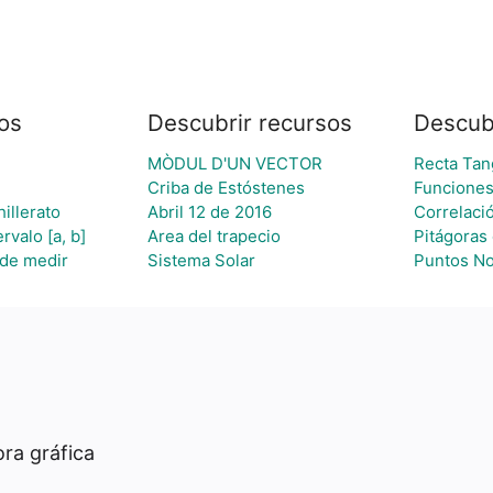
os
Descubrir recursos
Descub
MÒDUL D'UN VECTOR
Recta Tan
Criba de Estóstenes
Funcione
illerato
Abril 12 de 2016
Correlaci
rvalo [a, b]
Area del trapecio
Pitágoras
de medir
Sistema Solar
Puntos No
ra gráfica