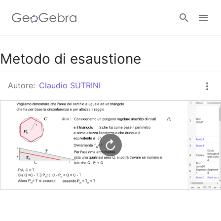
Google Classroom
Metodo di esaustione
Autore:
Claudio SUTRINI
GeoGebra Classroom
Accedi