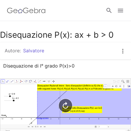
Google Classroom
Disequazione P(x): ax + b > 0
Autore:
Salvatore
GeoGebra Classroom
Disequazione di I° grado P(x)>0
Accedi