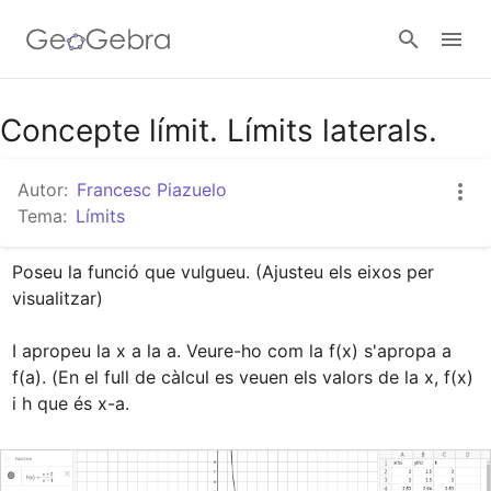
Google Classroom
Concepte límit. Límits laterals.
Autor:
Francesc Piazuelo
Aula GeoGebra
Tema:
Límits
Poseu la funció que vulgueu. (Ajusteu els eixos per 
Valideu-vos
visualitzar)

I apropeu la x a la a. Veure-ho com la f(x) s'apropa a 
f(a). (En el full de càlcul es veuen els valors de la x, f(x) 
i h que és x-a.