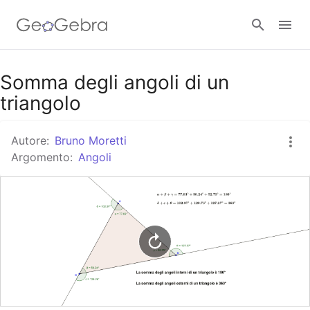
Google Classroom
Somma degli angoli di un
triangolo
GeoGebra Classroom
Autore:
Bruno Moretti
Argomento:
Angoli
Accedi