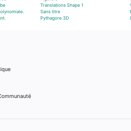
ube
Translations Shape 1
olynomiale.
Sans titre
nt.
Pythagore 3D
hique
 Communauté