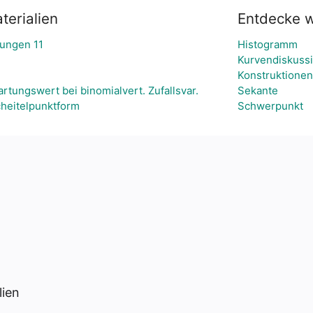
terialien
Entdecke 
ungen 11
Histogramm
Kurvendiskuss
Konstruktionen
tungswert bei binomialvert. Zufallsvar.
Sekante
heitelpunktform
Schwerpunkt
lien