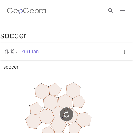
Google Classroom
soccer
作者：
kurt lan
GeoGebra Classroom
soccer
登入