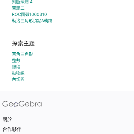
判斷球體 4
習題二
ROC國徽1060310
勒洛三角形頂點A軌跡
探索主題
直角三角形
整數
線段
拋物線
內切圓
關於
合作夥伴