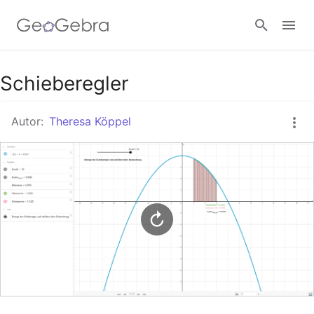
Google Classroom
Schieberegler
Autor:
Theresa Köppel
GeoGebra Classroom
Anmelden