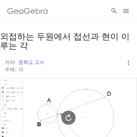
구글 클래스룸
외접하는 두원에서 접선과 현이 이
루는 각
지오지브라 클래스룸
저자:
중학교 교사
주제:
각
로그인