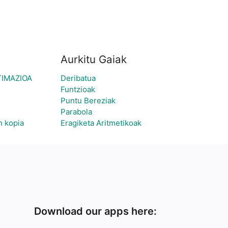
Aurkitu Gaiak
TIMAZIOA
Deribatua
Funtzioak
Puntu Bereziak
Parabola
n kopia
Eragiketa Aritmetikoak
Download our apps here: