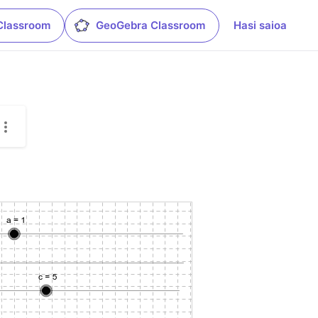
Classroom
GeoGebra Classroom
Hasi saioa