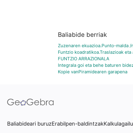
Baliabide berriak
Zuzenaren ekuazioa.Punto-malda /m
Funtzio koadratikoa.Traslazioak eta 
FUNTZIO ARRAZIONALA
Integrala goi eta behe baturen bide
Kopie vanPiramidearen garapena
Baliabideari buruz
Erabilpen-baldintzak
Kalkulagail