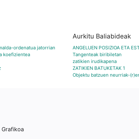
Aurkitu Baliabideak
alda-ordenatua jatorrian
ANGELUEN POSIZIOA ETA ES
a koefizientea
Tangenteak biribiletan
zatikien irudikapena
z
ZATIKIEN BATUKETAK 1
Objektu batzuen neurriak-(r)e
u Grafikoa