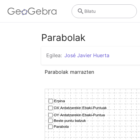
Bilatu
Parabolak
Egilea:
José Javier Huerta
Parabolak marrazten