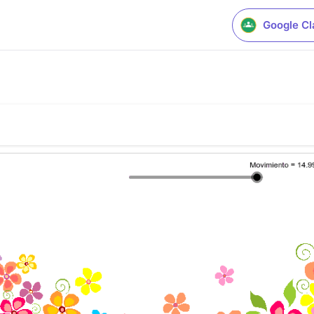
Google C