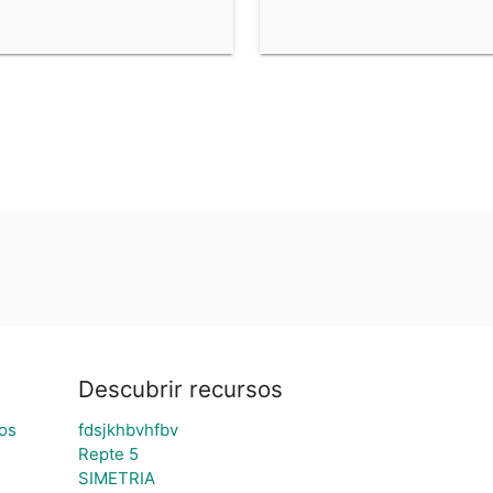
Descubrir recursos
los
fdsjkhbvhfbv
Repte 5
SIMETRIA