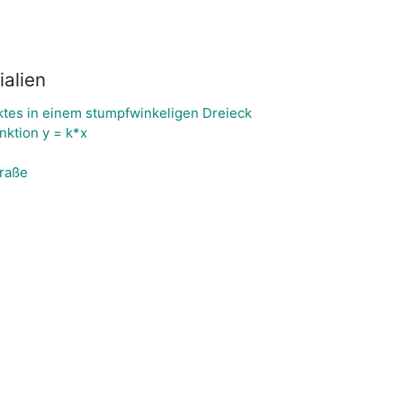
alien
tes in einem stumpfwinkeligen Dreieck
ktion y = k*x
traße