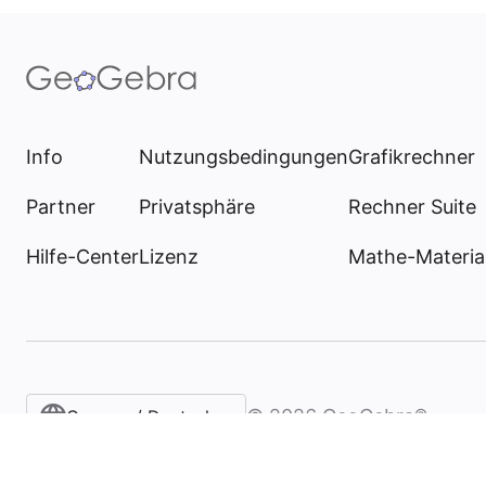
Info
Nutzungsbedingungen
Grafikrechner
Partner
Privatsphäre
Rechner Suite
Hilfe-Center
Lizenz
Mathe-Materia
©
2026
GeoGebra®
German / Deutsch