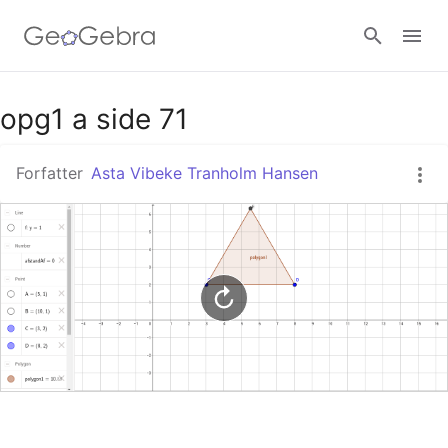
Google Classroom
opg1 a side 71
Forfatter
Asta Vibeke Tranholm Hansen
GeoGebra Classroom
Log ind